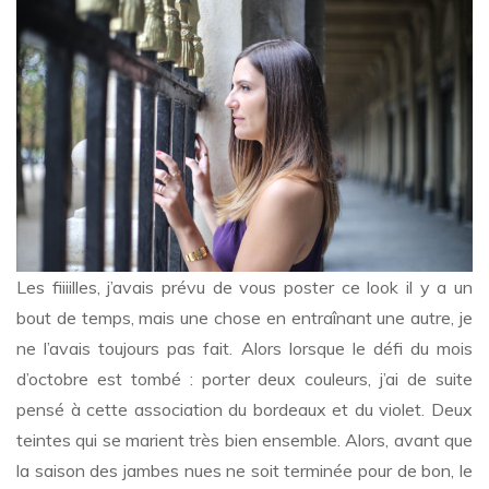
midi
plissée
pour
les
petites
Les fiiiilles, j’avais prévu de vous poster ce look il y a un
bout de temps, mais une chose en entraînant une autre, je
ne l’avais toujours pas fait. Alors lorsque le défi du mois
d’octobre est tombé : porter deux couleurs, j’ai de suite
pensé à cette association du bordeaux et du violet. Deux
teintes qui se marient très bien ensemble. Alors, avant que
la saison des jambes nues ne soit terminée pour de bon, le