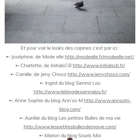
Et pour voir le looks des copines c’est par ici :
➸ Joséphine, de Mode elle
http://modeelle.fr/modeelle.net/
➸ Charlotte, de InitialsCB
http://www.initialscb.fr/
➸ Camille, de Jeny Chooz
http://www.jenychooz.com/
➸ Ingrid du blog Sienna Lou
http://www.leblogdesiennalou.fr/
➸ Anne Sophie du blog Ann’so M
http://www.annsom-
blog.com/
➸ Aurélie du blog Les petites Bulles de ma vie
http://www.lespetitesbullesdemavie.com/
➸ Marion du blog Souris Moi