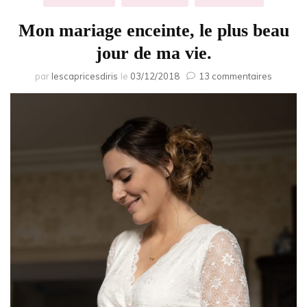
Mon mariage enceinte, le plus beau
jour de ma vie.
sur
par
lescapricesdiris
le
03/12/2018
13 commentaires
Mon
mariag
enceinte
le
plus
beau
jour
de
ma
vie.