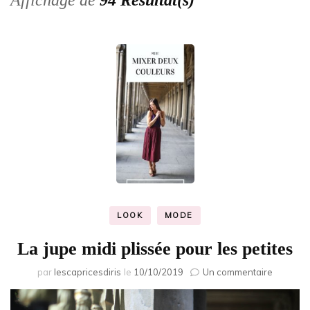
Affichage de
94 Résultat(s)
LOOK
MODE
La jupe midi plissée pour les petites
sur
par
lescapricesdiris
le
10/10/2019
Un commentaire
La
jupe