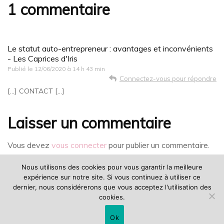
1 commentaire
Le statut auto-entrepreneur : avantages et inconvénients
- Les Caprices d'Iris
Publié le
12/06/2020 à 14 h 43 min
Connectez-vous pour répondre
[…] CONTACT […]
Laisser un commentaire
Vous devez
vous connecter
pour publier un commentaire.
Nous utilisons des cookies pour vous garantir la meilleure
expérience sur notre site. Si vous continuez à utiliser ce
dernier, nous considérerons que vous acceptez l'utilisation des
cookies.
©lescapricesdiris | Les images et les textes de ce blog ne sont
pas libres de droit |
Fashion Stylist | Développé par
Blossom
Ok
Themes
.Propulsé par
WordPress
.