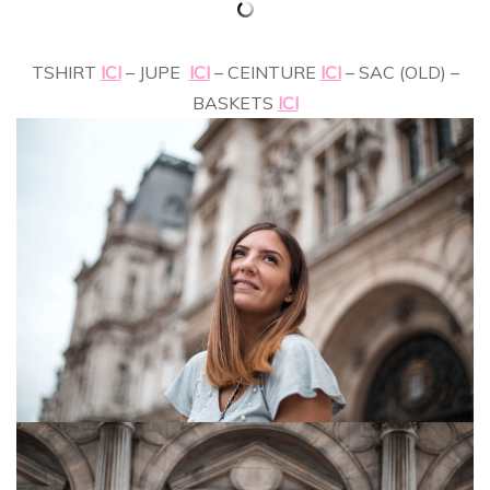
…
TSHIRT
ICI
– JUPE
ICI
– CEINTURE
ICI
– SAC (OLD) –
BASKETS
ICI