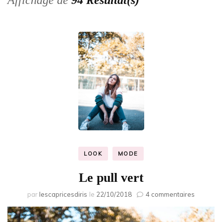
Affichage de
94 Résultat(s)
LOOK
MODE
Le pull vert
sur
par
lescapricesdiris
le
22/10/2018
4 commentaires
Le
pull