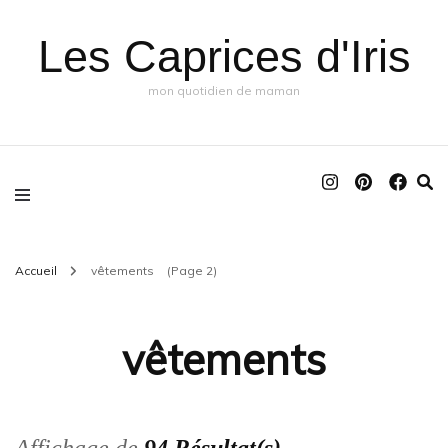
Les Caprices d'Iris
mon quotidien de maman
Accueil
vêtements
(Page 2)
vêtements