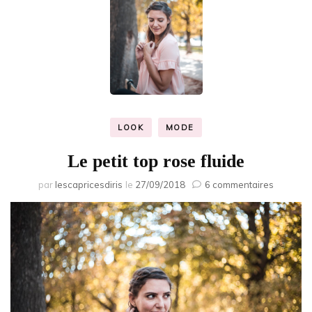
LOOK
MODE
Le petit top rose fluide
sur
par
lescapricesdiris
le
27/09/2018
6 commentaires
Le
petit
top
rose
fluide