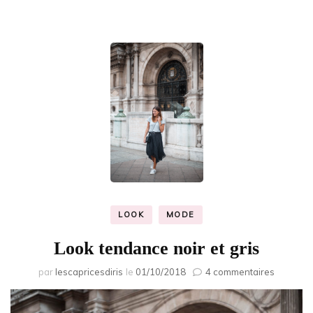
LOOK
MODE
Look tendance noir et gris
sur
par
lescapricesdiris
le
01/10/2018
4 commentaires
Look
tendanc