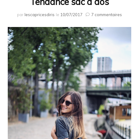
Tendance sac à dos
sur
par
lescapricesdiris
le
10/07/2017
7 commentaires
Tendan
sac
à
dos