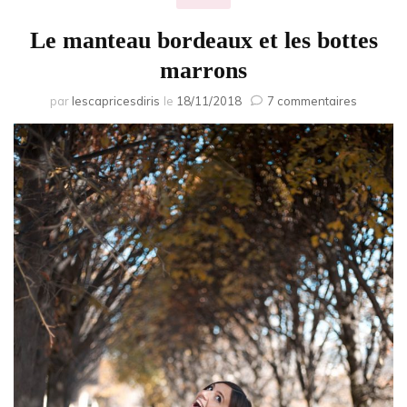
Le manteau bordeaux et les bottes
marrons
sur
par
lescapricesdiris
le
18/11/2018
7 commentaires
Le
mantea
bordeau
et
les
bottes
marrons