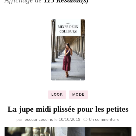
Affichage de
113 Résultat(s)
LOOK
MODE
La jupe midi plissée pour les petites
sur
par
lescapricesdiris
le
10/10/2019
Un commentaire
La
jupe