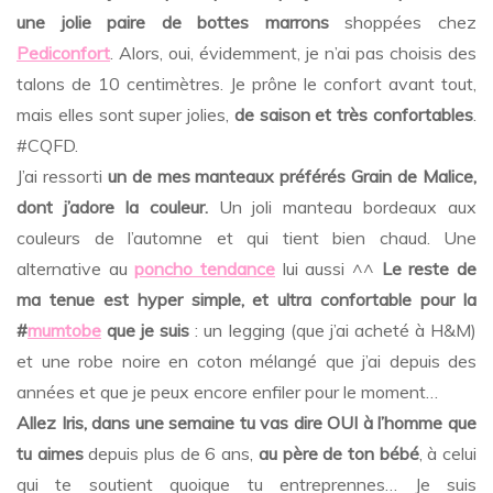
une jolie paire de bottes marrons
shoppées chez
Pediconfort
. Alors, oui, évidemment, je n’ai pas choisis des
talons de 10 centimètres. Je prône le confort avant tout,
mais elles sont super jolies,
de saison et très confortables
.
#CQFD.
J’ai ressorti
un de mes manteaux préférés Grain de Malice,
dont j’adore la couleur.
Un joli manteau bordeaux aux
couleurs de l’automne et qui tient bien chaud. Une
alternative au
poncho tendance
lui aussi ^^
Le reste de
ma tenue est hyper simple, et ultra confortable pour la
#
mumtobe
que je suis
: un legging (que j’ai acheté à H&M)
et une robe noire en coton mélangé que j’ai depuis des
années et que je peux encore enfiler pour le moment…
Allez Iris, dans une semaine tu vas dire OUI à l’homme que
tu aimes
depuis plus de 6 ans,
au père de ton bébé
, à celui
qui te soutient quoique tu entreprennes… Je suis