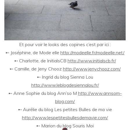
Et pour voir le looks des copines c’est par ici :
➸ Joséphine, de Mode elle
http://modeelle.fr/modeelle.net/
➸ Charlotte, de InitialsCB
http://www.initialscb.fr/
➸ Camille, de Jeny Chooz
http://www.jenychooz.com/
➸ Ingrid du blog Sienna Lou
http://www.leblogdesiennalou.fr/
➸ Anne Sophie du blog Ann’so M
http://www.annsom-
blog.com/
➸ Aurélie du blog Les petites Bulles de ma vie
http://www.lespetitesbullesdemavie.com/
➸ Marion du blog Souris Moi