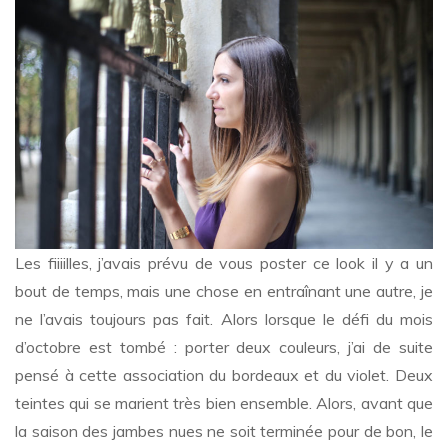
midi
plissée
pour
les
petites
Les fiiiilles, j’avais prévu de vous poster ce look il y a un
bout de temps, mais une chose en entraînant une autre, je
ne l’avais toujours pas fait. Alors lorsque le défi du mois
d’octobre est tombé : porter deux couleurs, j’ai de suite
pensé à cette association du bordeaux et du violet. Deux
teintes qui se marient très bien ensemble. Alors, avant que
la saison des jambes nues ne soit terminée pour de bon, le