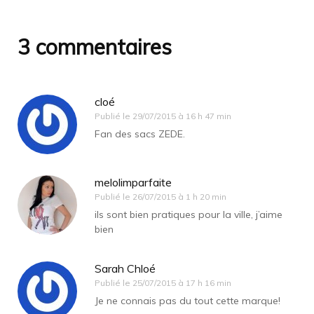
3 commentaires
cloé
Publié le
29/07/2015 à 16 h 47 min
Fan des sacs ZEDE.
melolimparfaite
Publié le
26/07/2015 à 1 h 20 min
ils sont bien pratiques pour la ville, j’aime
bien
Sarah Chloé
Publié le
25/07/2015 à 17 h 16 min
Je ne connais pas du tout cette marque!