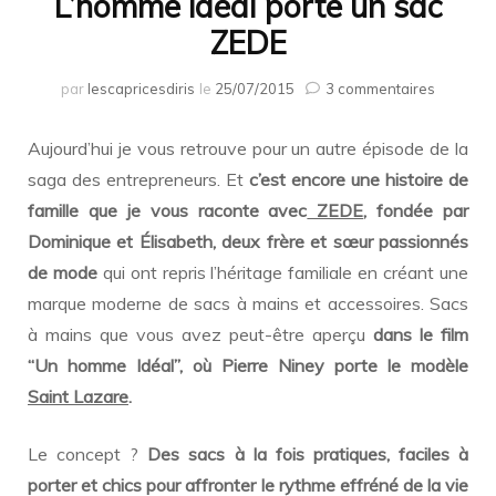
L’homme idéal porte un sac
ZEDE
sur
par
lescapricesdiris
le
25/07/2015
3 commentaires
L’homm
idéal
Aujourd’hui je vous retrouve pour un autre épisode de la
porte
un
saga des entrepreneurs. Et
c’est encore une histoire de
sac
famille que je vous raconte avec
ZEDE
, fondée par
ZEDE
Dominique et Élisabeth, deux frère et sœur passionnés
de mode
qui ont repris l’héritage familiale en créant une
marque moderne de sacs à mains et accessoires. Sacs
à mains que vous avez peut-être aperçu
dans le film
“Un homme Idéal”, où Pierre Niney porte le modèle
Saint Lazare
.
Le concept ?
Des sacs à la fois pratiques, faciles à
porter et chics pour affronter le rythme effréné de la vie