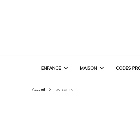
ENFANCE
MAISON
CODES PR
Accueil
balsamik
EVEIL ET JEUX
RANGEMENT &
ORGANISATION
MONTESSORI
ASTUCES DU QUOTIDIEN