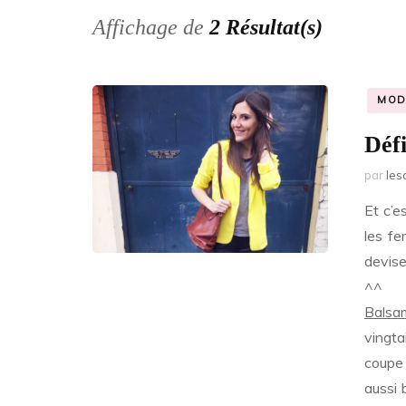
Affichage de
2 Résultat(s)
MOD
Déf
par
les
Et c’e
les fe
devise
^^
Balsa
vingta
coupe 
aussi 