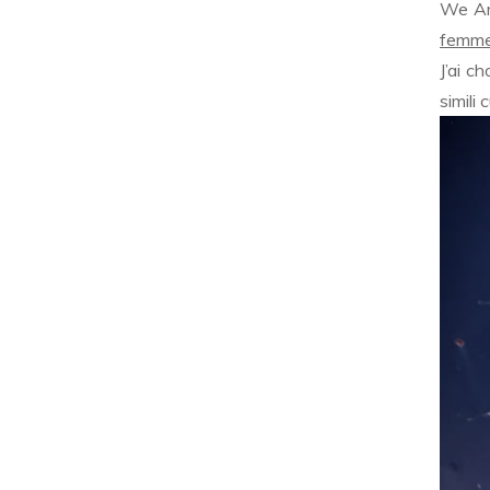
We Ar
femm
J’ai c
simili 