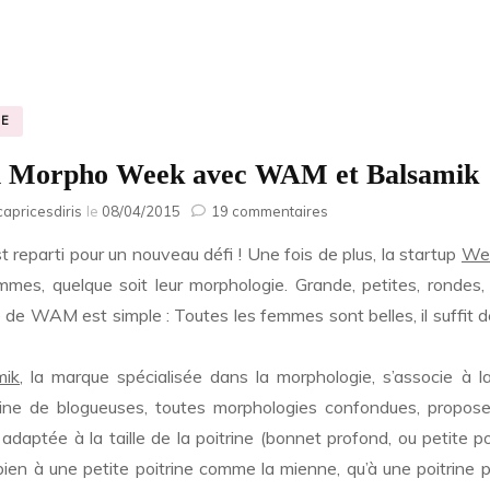
E
i Morpho Week avec WAM et Balsamik
sur
capricesdiris
le
08/04/2015
19 commentaires
Défi
st reparti pour un nouveau défi ! Une fois de plus, la startup
We 
Morpho
Week
mmes, quelque soit leur morphologie. Grande, petites, rondes,
avec
 de WAM est simple : Toutes les femmes sont belles, il suffit 
WAM
et
Balsamik
mik
, la marque spécialisée dans la morphologie, s’associe à l
ine de blogueuses, toutes morphologies confondues, propose
adaptée à la taille de la poitrine (bonnet profond, ou petite 
bien à une petite poitrine comme la mienne, qu’à une poitrine 