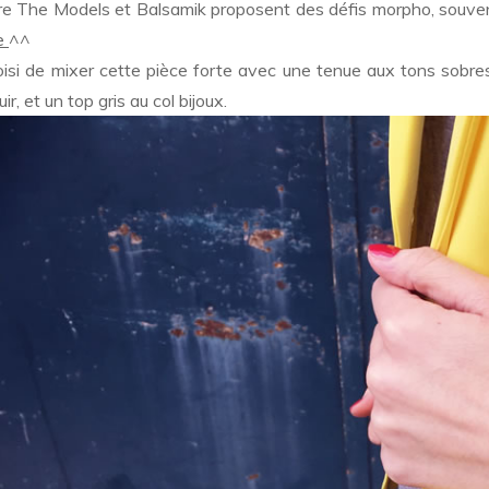
e The Models et Balsamik proposent des défis morpho, souv
e
^^
hoisi de mixer cette pièce forte avec une tenue aux tons sobre
cuir, et un top gris au col bijoux.