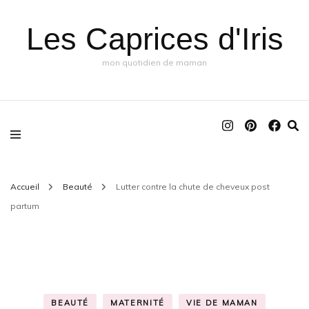
Les Caprices d'Iris
mon quotidien de maman
Accueil
Beauté
Lutter contre la chute de cheveux post
partum
BEAUTÉ
MATERNITÉ
VIE DE MAMAN