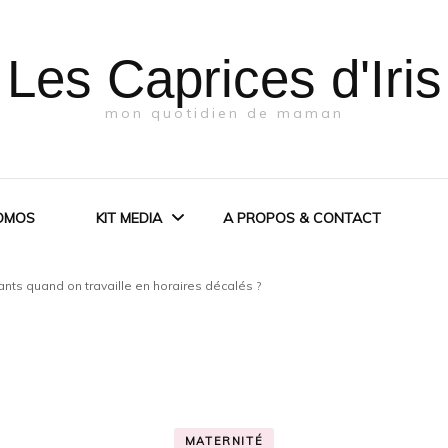
Les Caprices d'Iris
mon quotidien de maman
OMOS
KIT MEDIA
A PROPOS & CONTACT
nts quand on travaille en horaires décalés ?
KIT MEDIA
PRESSE
MATERNITÉ