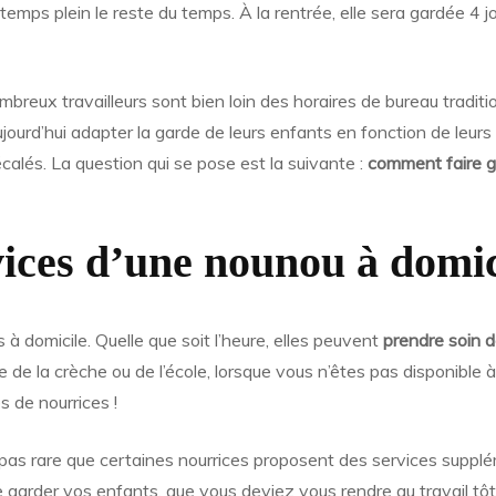
temps plein le reste du temps. À la rentrée, elle sera gardée 4
mbreux travailleurs sont bien loin des horaires de bureau tradi
ourd’hui adapter la garde de leurs enfants en fonction de leurs h
écalés. La question qui se pose est la suivante :
comment faire g
vices d’une nounou à domic
s à domicile. Quelle que soit l’heure, elles peuvent
prendre soin 
 de la crèche ou de l’école, lorsque vous n’êtes pas disponible 
s de nourrices !
st pas rare que certaines nourrices proposent des services sup
re garder vos enfants, que vous deviez vous rendre au travail tôt l