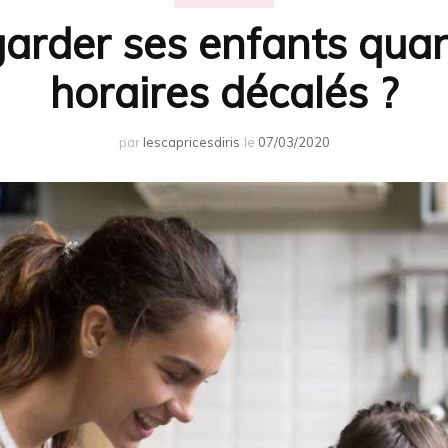
arder ses enfants quand
horaires décalés ?
par
lescapricesdiris
le
07/03/2020