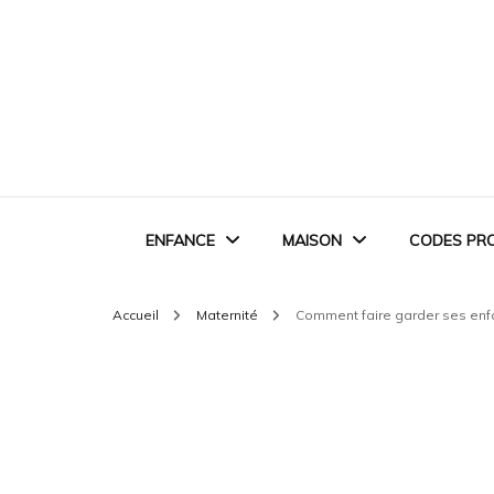
ENFANCE
MAISON
CODES PR
Accueil
Maternité
Comment faire garder ses enfa
EVEIL ET JEUX
RANGEMENT &
ORGANISATION
MONTESSORI
ASTUCES DU QUOTIDIEN