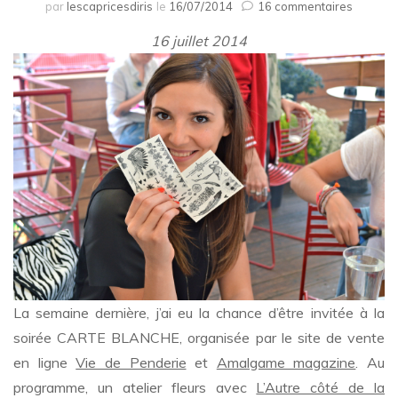
sur
par
lescapricesdiris
le
16/07/2014
16 commentaires
Soirée
16 juillet 2014
Carte
Blanche
Almag
x
Vie
de
Penderi
La semaine dernière, j’ai eu la chance d’être invitée à la
soirée CARTE BLANCHE, organisée par le site de vente
en ligne
Vie de Penderie
et
Amalgame magazine
. Au
programme, un atelier fleurs avec
L’Autre côté de la