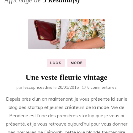
Affichage de
5 Résultat(s)
LOOK
MODE
Une veste fleurie vintage
sur
par
lescapricesdiris
le
20/01/2015
6 commentaires
Une
Depuis près d’un an maintenant, je vous présente ici sur le
veste
fleurie
blog des startup et jeunes créateurs de la mode. Vie de
vintage
Penderie est l’une des premières startup que je vous ai
présenté, et je vous retrouve aujourd’hui pour vous donner
des nouvelles de Déborah, cette jolie blonde trentenaire