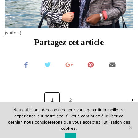
(suite…)
Partagez cet article
Pagination
Page
1
Page
2
des
Nous utilisons des cookies pour vous garantir la meilleure
publications
expérience sur notre site. Si vous continuez à utiliser ce
dernier, nous considérerons que vous acceptez l'utilisation des
cookies.
©lescapricesdiris | Les images et les textes de ce blog ne sont