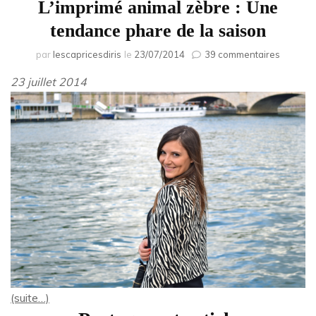
L’imprimé animal zèbre : Une
tendance phare de la saison
sur
par
lescapricesdiris
le
23/07/2014
39 commentaires
L’impri
23 juillet 2014
animal
zèbre
:
Une
tendan
phare
de
la
saison
(suite…)