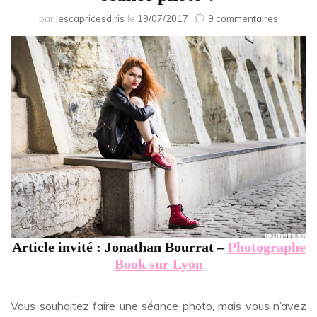
sur
par
lescapricesdiris
le
19/07/2017
9 commentaires
Comme
bien
se
prépare
pour
une
séance
photo
?
Article invité : Jonathan Bourrat –
Photographe
Book sur Lyon
Vous souhaitez faire une séance photo, mais vous n’avez