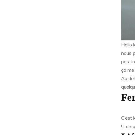
Hello 
nous p
pas to
ça me
Au del
quelqu
Fer
C’est 
! Lors