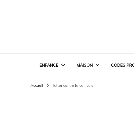
ENFANCE
MAISON
CODES PR
Accueil
lutter contre la canicule
EVEIL ET JEUX
RANGEMENT &
ORGANISATION
MONTESSORI
ASTUCES DU QUOTIDIEN