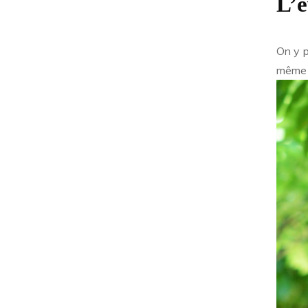
L’é
On y p
même s