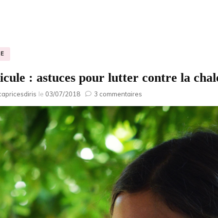
E
cule : astuces pour lutter contre la cha
sur
capricesdiris
le
03/07/2018
3 commentaires
Canicule
:
astuces
pour
lutter
contre
la
chaleur