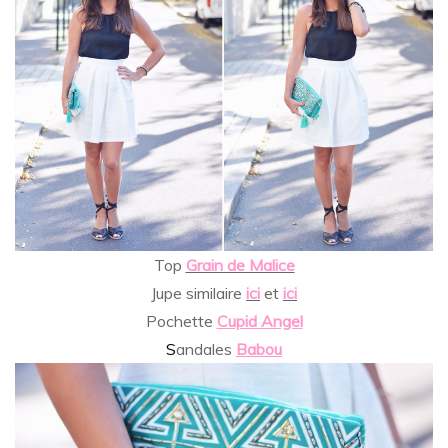
Top
Grain de Malice
Jupe similaire
ici
et
ici
Pochette
Cupid Angel
S
andales
Babou