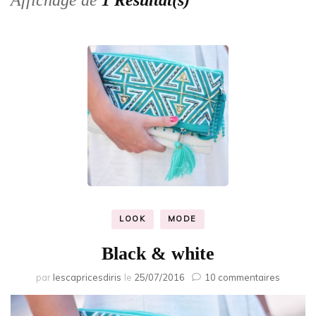
Affichage de
1 Résultat(s)
LOOK
MODE
Black & white
sur
par
lescapricesdiris
le
25/07/2016
10 commentaires
Black
&