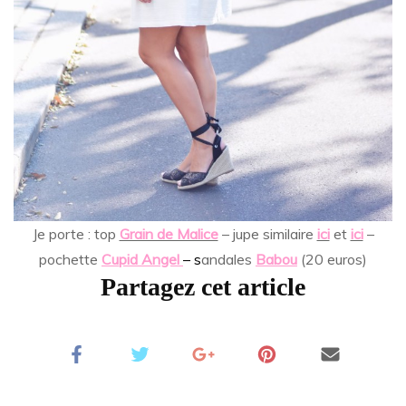
Je porte : top
Grain de Malice
– jupe similaire
ici
et
ici
–
pochette
Cupid Angel
– s
andales
Babou
(20 euros)
Partagez cet article