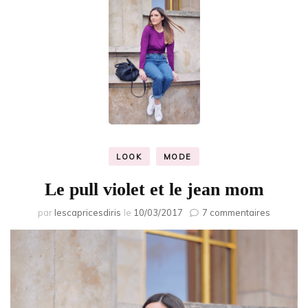
LOOK
MODE
Le pull violet et le jean mom
sur
par
lescapricesdiris
le
10/03/2017
7 commentaires
Le
pull
violet
et
le
jean