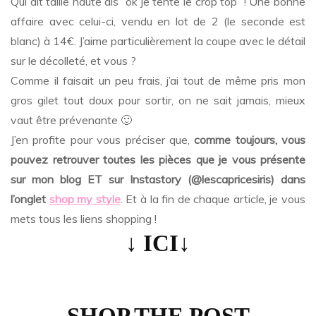
Qui dit taille haute dis “ok je tente le crop top” ! Une bonne
affaire avec celui-ci, vendu en lot de 2 (le seconde est
blanc) à 14€. J’aime particulièrement la coupe avec le détail
sur le décolleté, et vous ?
Comme il faisait un peu frais, j’ai tout de même pris mon
gros gilet tout doux pour sortir, on ne sait jamais, mieux
vaut être prévenante 🙂
J’en profite pour vous préciser que,
comme toujours, vous
pouvez retrouver toutes les pièces que je vous présente
sur mon blog ET sur Instastory (@lescapricesiris) dans
l’onglet
shop my style
. Et à la fin de chaque article, je vous
mets tous les liens shopping !
↓ ICI↓
…