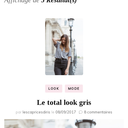
Affichage de
5 Résultat(s)
LOOK
MODE
Le total look gris
sur
par
lescapricesdiris
le
08/09/2017
8 commentaires
Le
total