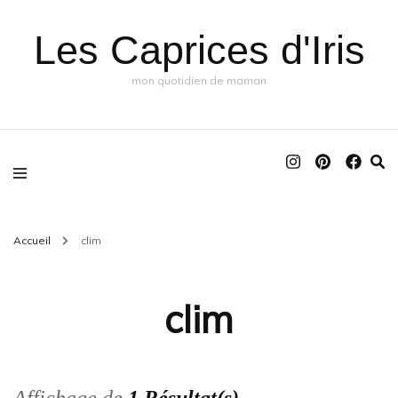
Les Caprices d'Iris
mon quotidien de maman
Accueil
clim
clim