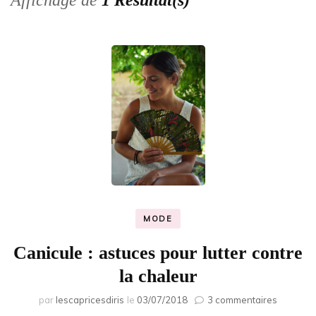
Affichage de
1 Résultat(s)
MODE
Canicule : astuces pour lutter contre
la chaleur
sur
par
lescapricesdiris
le
03/07/2018
3 commentaires
Canicule