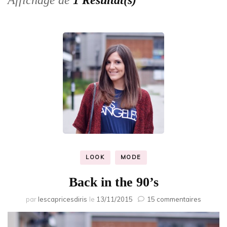
Affichage de
1 Résultat(s)
LOOK
MODE
Back in the 90’s
sur
par
lescapricesdiris
le
13/11/2015
15 commentaires
Back
in