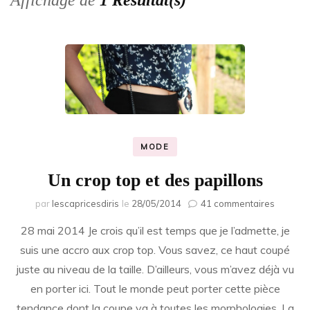
Affichage de
1 Résultat(s)
MODE
Un crop top et des papillons
sur
par
lescapricesdiris
le
28/05/2014
41 commentaires
Un
28 mai 2014 Je crois qu’il est temps que je l’admette, je
crop
top
suis une accro aux crop top. Vous savez, ce haut coupé
et
juste au niveau de la taille. D’ailleurs, vous m’avez déjà vu
des
papillo
en porter ici. Tout le monde peut porter cette pièce
tendance dont la coupe va à toutes les morphologies. La