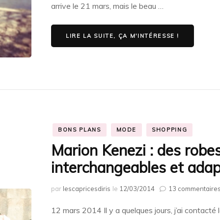
arrive le 21 mars, mais le beau …
LIRE LA SUITE, ÇA M'INTÉRESSE !
BONS PLANS
MODE
SHOPPING
Marion Kenezi : des robe
interchangeables et ada
par
lescapricesdiris
le
12/03/2014
13 commentaire
12 mars 2014 Il y a quelques jours, j’ai contacté