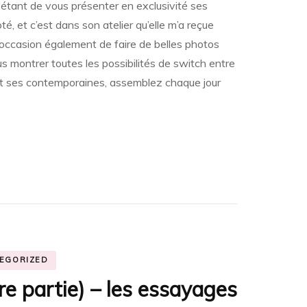
e étant de vous présenter en exclusivité ses
des
epté, et c’est dans son atelier qu’elle m’a reçue
robes
uniques,
L’occasion également de faire de belles photos
interchangeables
s montrer toutes les possibilités de switch entre
et
adaptées
t ses contemporaines, assemblez chaque jour
à
votre
morphologie
EGORIZED
re partie) – les essayages