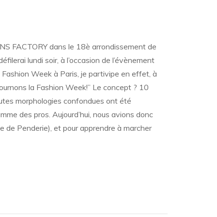
ur
e
uis
DENS FACTORY dans le 18è arrondissement de
un
éfilerai lundi soir, à l’occasion de l’évènement
mannequin
 Fashion Week à Paris, je partivipe en effet, à
1ère
artie)
tournons la Fashion Week!” Le concept ? 10
tes morphologies confondues ont été
es
essayages
comme des pros. Aujourd’hui, nous avions donc
e de Penderie), et pour apprendre à marcher