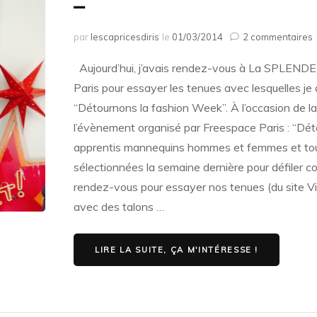
–
s
par
lescapricesdiris
le
01/03/2014
2 commentaires
J
s
Aujourd’hui, j’avais rendez-vous à La SPLEN
Paris pour essayer les tenues avec lesquelles je d
“Détournons la fashion Week”. À l’occasion de la
(
p
l’évènement organisé par Freespace Paris : “Dé
–
apprentis mannequins hommes et femmes et tou
l
sélectionnées la semaine dernière pour défiler 
–
rendez-vous pour essayer nos tenues (du site Vi
avec des talons …
LIRE LA SUITE, ÇA M'INTÉRESSE !