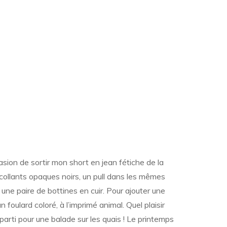
ur
Un
hort
ccasion de sortir mon short en jean fétiche de la
en
s collants opaques noirs, un pull dans les mêmes
iver
t une paire de bottines en cuir. Pour ajouter une
 foulard coloré, à l’imprimé animal. Quel plaisir
 parti pour une balade sur les quais ! Le printemps