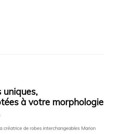
s uniques,
ptées à votre morphologie
sur
s
Marion
Kenezi
 la créatrice de robes interchangeables Marion
: