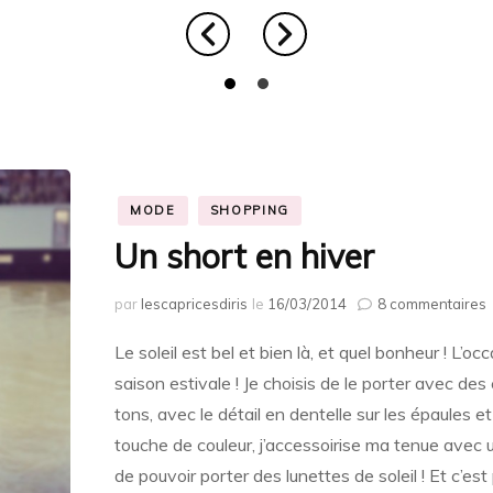
MODE
SHOPPING
Un short en hiver
s
par
lescapricesdiris
le
16/03/2014
8 commentaires
s
Le soleil est bel et bien là, et quel bonheur ! L’o
saison estivale ! Je choisis de le porter avec de
h
tons, avec le détail en dentelle sur les épaules e
touche de couleur, j’accessoirise ma tenue avec un
de pouvoir porter des lunettes de soleil ! Et c’est