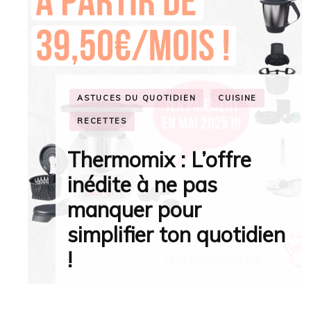
ENFANCE
MATERNITÉ
MODE BÉBÉ
5 conseils pour bien
choisir le manteau de
ton enfant