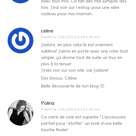
avec tout moi. Ca fait des mix sympas des
fois. J’irai voir sur l eshop pour une idée
cadeau pour ma maman…
celine
Publié le
11/11/2015 à 16 h 26 min
J’adore, en plus celui là est vraiment
sublime! J’aime en porte avec une robe tout
simple, ça donne tout de suite un truc en
plus à la tenue!
J’irais voir sur son site, car j’adore!
Des bisous, Céline
Belle découverte de ton blog 🙂
Polina
Publié le
11/11/2015 à 10 h 36 min
Ca carré de soie est superbe ! L’accessoire
parfait pour “étoffer” un look d’une belle
touche finale!