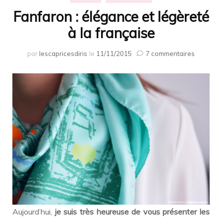
Fanfaron : élégance et légèreté
à la française
sur
par
lescapricesdiris
le
11/11/2015
7 commentaires
Fanfaro
:
éléganc
et
légèreté
à
la
français
Aujourd’hui,
je suis très heureuse de vous présenter les