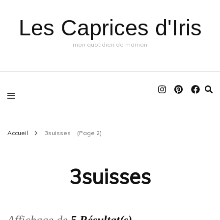
Les Caprices d'Iris
mon quotidien de maman
Accueil
3suisses
(Page 2)
3suisses