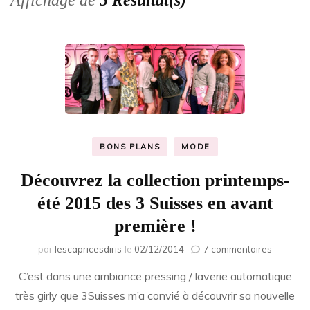
Affichage de
5 Résultat(s)
BONS PLANS
MODE
Découvrez la collection printemps-
été 2015 des 3 Suisses en avant
première !
sur
par
lescapricesdiris
le
02/12/2014
7 commentaires
Découvr
C’est dans une ambiance pressing / laverie automatique
la
collectio
très girly que 3Suisses m’a convié à découvrir sa nouvelle
printem