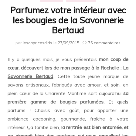
Parfumez votre intérieur avec
les bougies de la Savonnerie
Bertaud
sur
par
lescapricesdiris
le
27/09/2015
76 commentaires
Parfum
votre
Il y a quelques mois, je vous présentais
mon coup de
intérieu
avec
cœur, découvert lors de mon passage à la Rochelle :
La
les
Savonnerie Bertaud
. Cette toute jeune marque de
bougies
savons artisanaux, fabriqués avec amour, et soin, en
de
la
plein cœur de la Charente Maritime sort aujourd’hui
sa
Savonne
première gamme de bougies parfumées.
Et quels
Bertau
parfums ! Choisis avec goût, pour apporter une
ambiance cocooning, gourmande, fraîche à votre
intérieur. Ça tombe bien, l
a rentrée est bien entamée, et
on aimerait bien des senteurs qui nous rappellent les