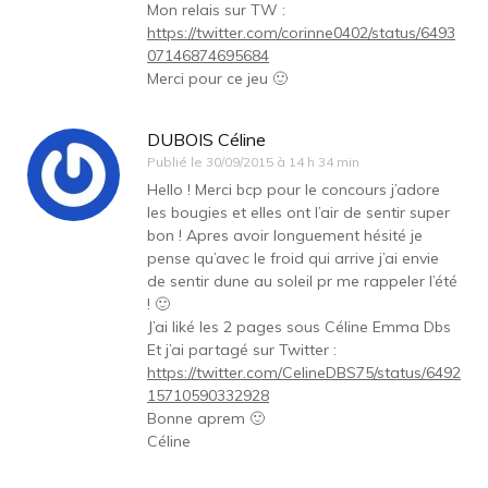
Mon relais sur TW :
https://twitter.com/corinne0402/status/6493
07146874695684
Merci pour ce jeu 🙂
DUBOIS Céline
Publié le
30/09/2015 à 14 h 34 min
Hello ! Merci bcp pour le concours j’adore
les bougies et elles ont l’air de sentir super
bon ! Apres avoir longuement hésité je
pense qu’avec le froid qui arrive j’ai envie
de sentir dune au soleil pr me rappeler l’été
! 🙂
J’ai liké les 2 pages sous Céline Emma Dbs
Et j’ai partagé sur Twitter :
https://twitter.com/CelineDBS75/status/6492
15710590332928
Bonne aprem 🙂
Céline