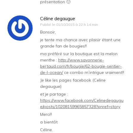
présentation 🙂
Céline degaugue
Publié le
01/10/2015 à 22 h 14 min
Bonsoir,
je tente ma chance avec plaisir étant une
grande fan de bougies!!
ma préféré sur la boutique est la melon
menthe :
http://www.savonnerie-
bertaud.com/fr/bougie/62-bougie-sentier-
de-l-ocean/
ce combo m’intrigue vraiment!!
Je like les pages facebook (Celine
degaugue)
et je partage :
https://www.facebook.com/Celinedegaugu
e/posts/10208159965857328?pnref=story
Merci!!
a bientôt
Céline.