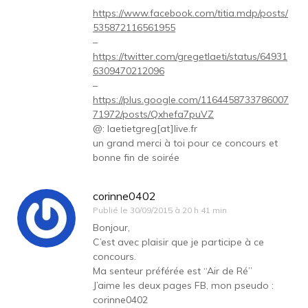
https://www.facebook.com/titia.mdp/posts/
535872116561955
–
https://twitter.com/gregetlaeti/status/64931
6309470212096
–
https://plus.google.com/1164458733786007
71972/posts/Qxhefa7puVZ
@: laetietgreg[at]live.fr
un grand merci à toi pour ce concours et
bonne fin de soirée
corinne0402
Publié le
30/09/2015 à 20 h 41 min
Bonjour,
C’est avec plaisir que je participe à ce
concours.
Ma senteur préférée est “Air de Ré”
J’aime les deux pages FB, mon pseudo :
corinne0402