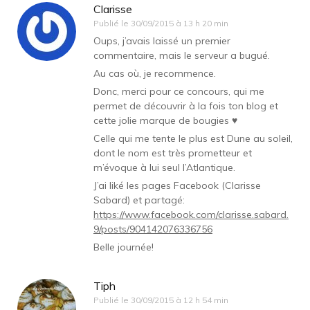
Clarisse
Publié le
30/09/2015 à 13 h 20 min
Oups, j’avais laissé un premier
commentaire, mais le serveur a bugué.
Au cas où, je recommence.
Donc, merci pour ce concours, qui me
permet de découvrir à la fois ton blog et
cette jolie marque de bougies ♥
Celle qui me tente le plus est Dune au soleil,
dont le nom est très prometteur et
m’évoque à lui seul l’Atlantique.
J’ai liké les pages Facebook (Clarisse
Sabard) et partagé:
https://www.facebook.com/clarisse.sabard.
9/posts/904142076336756
Belle journée!
Tiph
Publié le
30/09/2015 à 12 h 54 min