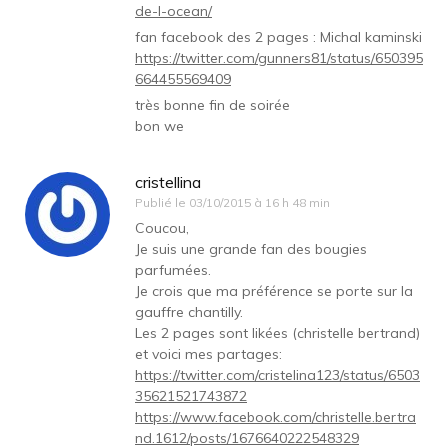
de-l-ocean/
fan facebook des 2 pages : Michal kaminski
https://twitter.com/gunners81/status/650395
664455569409
très bonne fin de soirée
bon we
cristellina
Publié le
03/10/2015 à 16 h 48 min
Coucou,
Je suis une grande fan des bougies
parfumées.
Je crois que ma préférence se porte sur la
gauffre chantilly.
Les 2 pages sont likées (christelle bertrand)
et voici mes partages:
https://twitter.com/cristelina123/status/6503
35621521743872
https://www.facebook.com/christelle.bertra
nd.1612/posts/1676640222548329