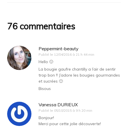
76 commentaires
Peppermint-beauty
Publié le
12/04/2016 à 21 h 44 min
Hello 🙂
La bougie gaufre chantilly a l’air de sentir
trop bon !! J’adore les bougies gourmandes
et sucrées 🙂
Bisous
Vanessa DURIEUX
Publié le
05/10/2015 à 9 h 20 min
Bonjour!
Merci pour cette jolie découverte!