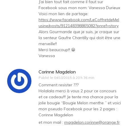
J’ai bien tout fait comme il faut sur
Facebook sous mon nom: Vanessa Durieux
Voici mon lien de partage:
https://www.facebook.com/LeCoffretdeMel
usine/posts/912148398865082?pnref=story
Alors Gourmande que je suis, je craque sur
la senteur Gaufre Chantilly qui doit être une
merveille!!
Merci beaucoup!! 😀
Vanessa
Corinne Magdelon
Publié le
04/10/2015 à 20 h 36 min
Comment resister ???
Holalala merci à vous 2 pour ce concours
et ce cadeau!!! Je tente ma chance pour la
jolie bougie “Bougie Melon menthe ” et voici
mon pseudo Facebook pour les 2 pages :
Corinne Magdelon
et mon mail :
magdelon.corinne@orange.fr