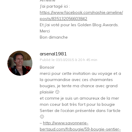
J’ai partagé ici :
https://www.facebook.com/nashie.ameline/
posts/835132056603842
Et j’ai voté pour les Golden Blog Awards.
Merci
Bon dimanche
arsenal1981
Publié le
03/10/2015 à 20 h 45 min
Bonsoir
merci pour cette invitation au voyage et a
la gourmandise avec ces charmantes
bougies, je tente ma chance avec grand
plaisiiiir 🙂
et comme je suis un amoureux de la mer
mon coeur bat très fort pour la bougie
Sentier de l’océan présentée dans l’article
🙂
–
http://www.savonnerie-
bertaud.com/fr/bougie/59-bougie-sentier-