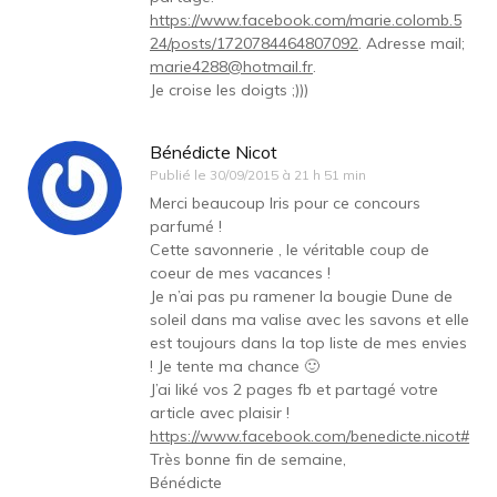
https://www.facebook.com/marie.colomb.5
24/posts/1720784464807092
. Adresse mail;
marie4288@hotmail.fr
.
Je croise les doigts ;)))
Bénédicte Nicot
Publié le
30/09/2015 à 21 h 51 min
Merci beaucoup Iris pour ce concours
parfumé !
Cette savonnerie , le véritable coup de
coeur de mes vacances !
Je n’ai pas pu ramener la bougie Dune de
soleil dans ma valise avec les savons et elle
est toujours dans la top liste de mes envies
! Je tente ma chance 🙂
J’ai liké vos 2 pages fb et partagé votre
article avec plaisir !
https://www.facebook.com/benedicte.nicot#
Très bonne fin de semaine,
Bénédicte