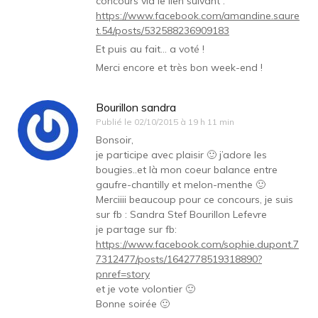
concours via le lien suivant :
https://www.facebook.com/amandine.saure
t.54/posts/532588236909183
Et puis au fait… a voté !
Merci encore et très bon week-end !
Bourillon sandra
Publié le
02/10/2015 à 19 h 11 min
Bonsoir,
je participe avec plaisir 🙂 j’adore les
bougies..et là mon coeur balance entre
gaufre-chantilly et melon-menthe 🙂
Merciiii beaucoup pour ce concours, je suis
sur fb : Sandra Stef Bourillon Lefevre
je partage sur fb:
https://www.facebook.com/sophie.dupont.7
7312477/posts/1642778519318890?
pnref=story
et je vote volontier 🙂
Bonne soirée 🙂