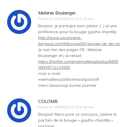
Melanie Boulanger
Publié le
01/10/2015 à 10 h 01 min
Bonjour, je participe avec plaisir :). J ai une
préférence pour la bougie gaufre chantilly
http://www.savonnerie-
bertaud.com/fr/bougie/63-bougie-air-de-re/
Je suis fan des pages FB : Melanie
Boulanger et j ai relayé :
https://twitter.com/melmatlena/status/6495
09339712110592
mon e-mail :
melmatlena(at)hotmaiol(point)fr
merci beaucoup bonne journée
COLOMB
Publié le
30/09/2015 à 22 h 56 min
Bonjour! Merci pour ce concours, j’adore le
parfum de la bougie « gaufre-chantilly ».
partage: