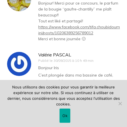
Bonjour! Merci pour ce concours, le parfum
de la bougie “gaufre-chantilly” me plaît
beaucoup!!
Tout est liké et partagé!
https://www.facebook.com/tifa.choubidoum
ini/posts/10206389256789012
Merci et bonne journée 🙂
Valérie PASCAL
Publié le
30/09/2015 à 10 h 49 min
Bonjour Iris
C’est plongée dans ma bassine de café,
que je participe avec enthousiasme à ce
concours qui nous console un peu d’une
Nous utilisons des cookies pour vous garantir la meilleure
rentrée chagrin et d’un été agonisant 😉
expérience sur notre site. Si vous continuez à utiliser ce
dernier, nous considérerons que vous acceptez l'utilisation des
Voilà un beau cadeau parfumé qui me
cookies.
rappelle un peu mes plages atlantiques
chéries 😉 En plus, je vais bientôt en week-
Ok
end amoureux à la Rochelle 🙂
Pour répondre à ta question : je choisis