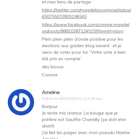
et mes liens de partage :
https://twitter.com/magdeloncorinne/status/
650755070905196545
https://www.facebook.com/corinne.magdel
on/posts/888103871245159?pnref=story
Plein plein plein d’onde positive pour les
elections aux golden blog award : et je
viens de voter pour toi “Votre vote a bien
été pris en compte”
des bisous
Corinne
Ameline
Publié le
04/10/2015 à 12 h 26 min
Bonjour
Je tente ma chance. La bougie que je
préfère est Gauffre Chantilly (ça doit etre
divin!!)
J’ai liké les pages avec mon pseudo Nashie
Ameline