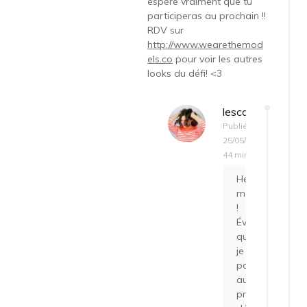
espère vraiment que tu
participeras au prochain !!
RDV sur
http://www.wearethemod
els.co
pour voir les autres
looks du défi! <3
lescapricesdiris
Publié le
25/05/2016 à 12 h
44 min
Hello,
merci
!
Évidemment
que
je
participerai
au
prochain,