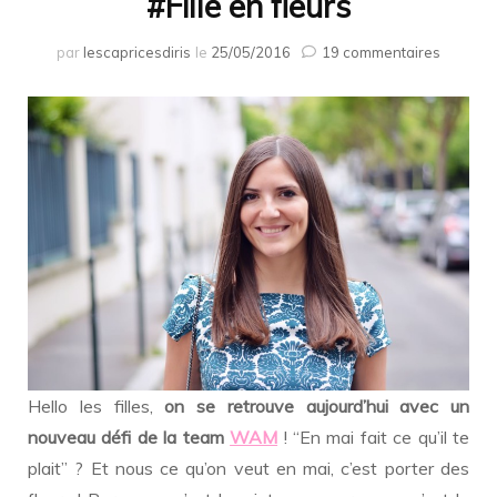
#Fille en fleurs
sur
par
lescapricesdiris
le
25/05/2016
19 commentaires
#Fille
en
fleurs
Hello les filles,
on se retrouve aujourd’hui avec un
nouveau défi de la team
WAM
! “En mai fait ce qu’il te
plait” ? Et nous ce qu’on veut en mai, c’est porter des