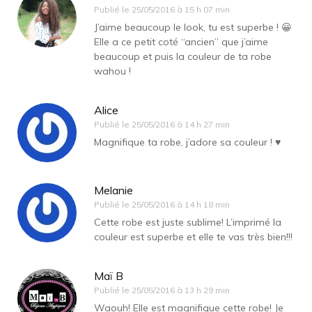
Publié le
25/05/2016 à 15 h 07 min
J’aime beaucoup le look, tu est superbe ! 😀
Elle a ce petit coté “ancien” que j’aime
beaucoup et puis la couleur de ta robe
wahou !
Alice
Publié le
25/05/2016 à 14 h 27 min
Magnifique ta robe, j’adore sa couleur ! ♥
Melanie
Publié le
25/05/2016 à 14 h 18 min
Cette robe est juste sublime! L’imprimé la
couleur est superbe et elle te vas très bien!!!
Maï B
Publié le
25/05/2016 à 13 h 29 min
Waouh! Elle est magnifique cette robe! Je