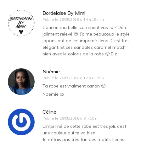
Bordelaise By Mimi
Publié le
26/05/2016 à 14 h 15 min
Coucou ma belle, comment vas tu ? Défi
joliment relevé 😉 J’aime beaucoup le style
japonisant de cet imprimé fleuri. C’est très
élégant. Et ces sandales caramel match
bien avec le coloris de la robe 🙂 Biz
Noémie
Publié le
26/05/2016 à 12 h 01 min
Ta robe est vraiment canon 🙂 !
Noémie xx
Céline
Publié le
26/05/2016 à 8 h 10 min
L’imprimé de cette robe est très joli, c’est
une couleur qui te va bien.
Je n’étais pas très fan des motifs fleuris